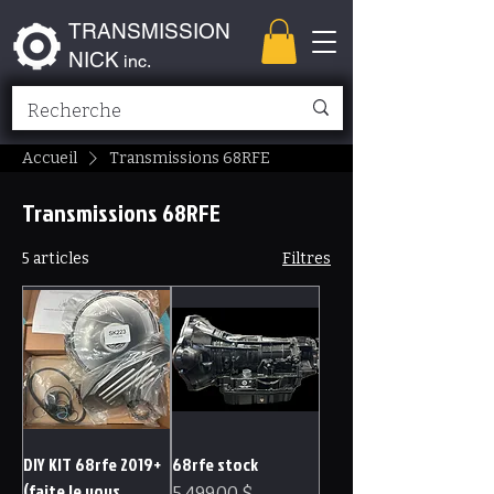
TRANSMISSION
NICK
inc.
Accueil
Transmissions 68RFE
Transmissions 68RFE
5 articles
Filtres
DIY KIT 68rfe 2019+
68rfe stock
(faite le vous
Prix
5 499,00 $