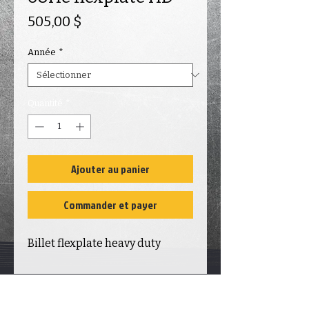
Prix
505,00 $
Année
*
Quantité
*
Ajouter au panier
Commander et payer
Billet flexplate heavy duty