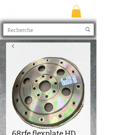
TRANSMISSION
NICK
inc.
68rfe flexplate HD