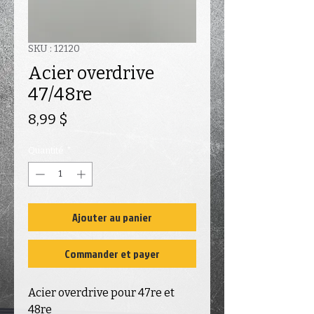
SKU : 12120
Acier overdrive
47/48re
Prix
8,99 $
Quantité
*
Ajouter au panier
Commander et payer
Acier overdrive pour 47re et
48re