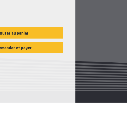
outer au panier
mander et payer
CATALOGU
E
Transmission
s