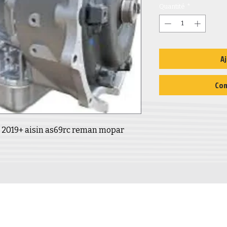
Quantité
*
Aj
Com
2019+ aisin as69rc reman mopar
INFORMATION
COMPTE
Contact
Mon compte