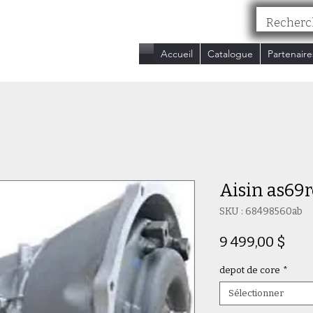
nc.
Accueil
Catalogue
Partenaire
Aisin as69r
SKU : 68498560ab
Prix
9 499,00 $
depot de core
*
Sélectionner