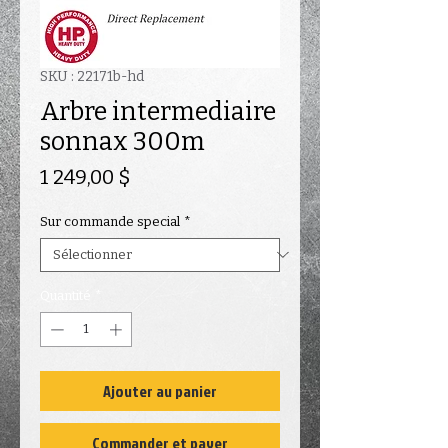
SKU : 22171b-hd
Arbre intermediaire
sonnax 300m
Prix
1 249,00 $
Sur commande special
*
Quantité
*
Ajouter au panier
Commander et payer