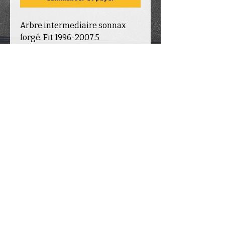
Arbre intermediaire sonnax
forgé. Fit 1996-2007.5
INFORMATION
COMPTE
CATALOGU
E
Contact
Mon compte
Transmission
s
Livraison
Mon panier
Valve b
o
dy
Garantie & Retour
s
Mes commandes
Transfer case
À propos de nous
Pièces neuves
Partenaires
Pièces usagées
819-993-6387
I
transmission.nick@outlook.fr
© 2024 par Transmission Nick inc.