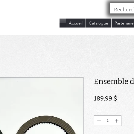
nc.
Accueil
Catalogue
Partenaire
Ensemble de
Prix
189,99 $
Quantité
*