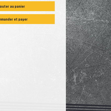
outer au panier
mander et payer