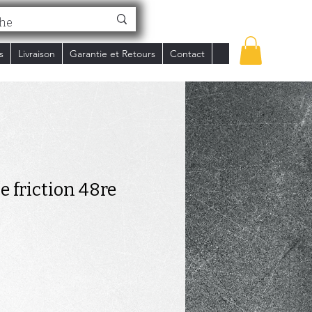
s
Livraison
Garantie et Retours
Contact
 friction 48re