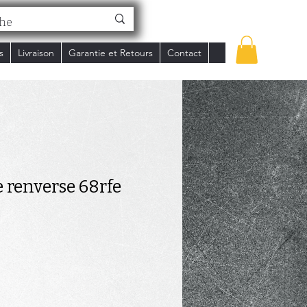
s
Livraison
Garantie et Retours
Contact
 renverse 68rfe