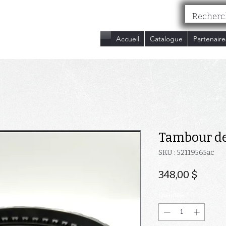
nc.
Accueil
Catalogue
Partenaire
Tambour de
SKU : 52119565ac
Prix
348,00 $
Quantité
*