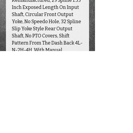
Remanufactured; 29 Spline 1.55
Inch Exposed Length On Input
Shaft, Circular Front Output
Yoke, No Speedo Hole, 32 Spline
Slip Yoke Style Rear Output
Shaft, No PTO Covers, Shift
Pattern From The Dash Back 4L-
N-2H-4H, With Manual
Transmission
INFORMATION
COMPTE
CATALOGU
E
Contact
Mon compte
Transmission
s
Livraison
Mon panier
Valve b
o
dy
Garantie & Retour
s
Mes commandes
Transfer case
À propos de nous
Pièces neuves
Partenaires
Pièces usagées