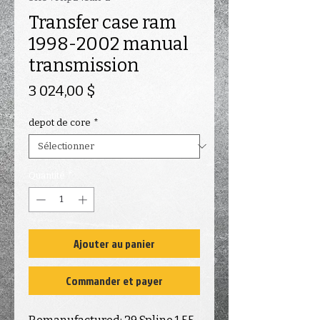
Transfer case ram
1998-2002 manual
transmission
Prix
3 024,00 $
depot de core
*
Quantité
*
Ajouter au panier
Commander et payer