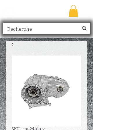
TRANSMISSION
NICK
inc.
SKU : rnp241dn-z